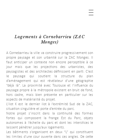
Logements à Cornebarrieu (ZAC
Monges)
A Cornebarrieu la ville va construire progressivement son
propre paysage et son urbanité sur la ZAC Monges. Il
faut antic­iper un contexte non encore perceptible à ce
jour mais que les projections des urbanistes, des
paysagistes et des architectes définissent en parti. C’est
le paysage qui soutient la structure du plan
d’aménagement qui est révélateur d’une géographie
“déjà là”. La proximité avec Toulouse et l’influence du
paysage propre à la métropole existent en bruit de fond,
hors cadre, mais bien présente en particulier sur les
aspects de matérialité du projet.
L’ilot K est le dernier ilot à l’extrémité Sud de la ZAC,
situation singulière et porte d’entrée du parc.
Notre projet s’inscrit dans la continuité des formes
fortes qui composent la frange Est du Parc, objets
autonomes à l’échelle du parc et dont les interstices le
laissent pénétrer jusqu’aux logements.
Les bâtiments s’organisent en deux “L” qui constituent
les limites d’une cour ouverte dans ces angles. De cette